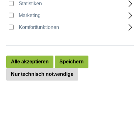
Statistiken
Marketing
Komfortfunktionen
Alle akzeptieren
Speichern
Nur technisch notwendige
Eventurne „Go Pure“
Angebot anfordern
Details