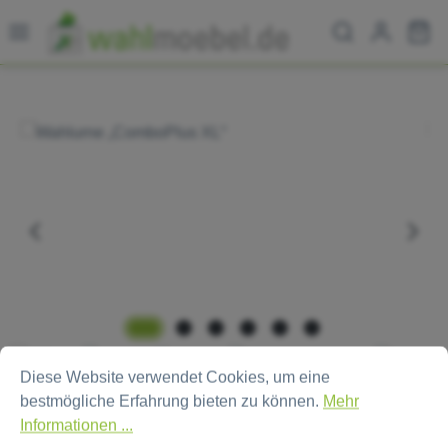
Zum Hauptinhalt springen
Wa
Bildergalerie überspringen
Cookie-Voreinstellungen
Diese Website verwendet Cookies, um eine bestmögliche Erfa
Diese Website verwendet Cookies, um eine
bestmögliche Erfahrung bieten zu können.
Mehr
Informationen ...