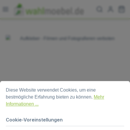
Zum Hauptinhalt springen
Wa
Bildergalerie überspringen
Cookie-Voreinstellungen
Diese Website verwendet Cookies, um eine bestmögliche Erfa
Diese Website verwendet Cookies, um eine
bestmögliche Erfahrung bieten zu können.
Mehr
Informationen ...
Aufkleber - Filmen und
Cookie-Voreinstellungen
Fotografieren verboten