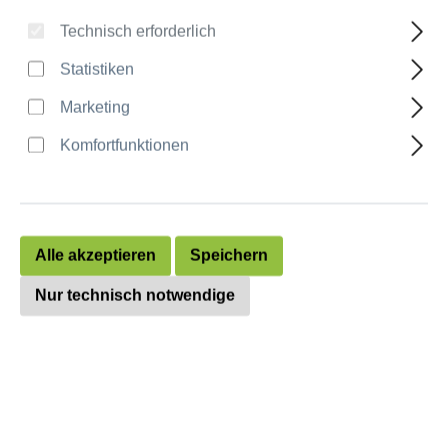
Technisch erforderlich
Anzahl
Stückpreis
Statistiken
Bis
4
4,60 €
Marketing
Bis
6
3,50 €
Komfortfunktionen
Bis
9
2,70 €
ab
10
1,80 €
Alle akzeptieren
Speichern
Preise exkl. MwSt. zzgl. Versandkosten
Nur technisch notwendige
auswählen
Farbe
weiß
transparent
auswählen
Format